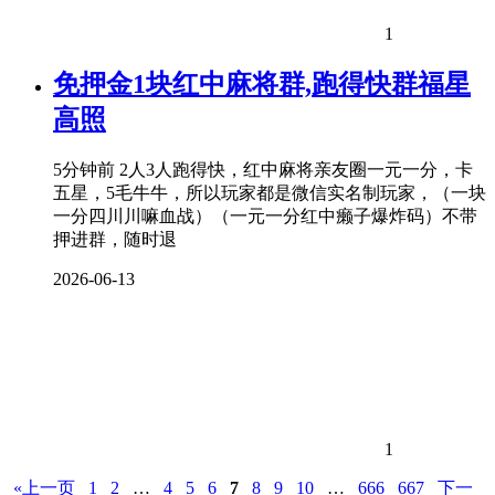
1
免押金1块红中麻将群,跑得快群福星
高照
5分钟前 2人3人跑得快，红中麻将亲友圈一元一分，卡
五星，5毛牛牛，所以玩家都是微信实名制玩家，（一块
一分四川川嘛血战）（一元一分红中癞子爆炸码）不带
押进群，随时退
2026-06-13
1
«上一页
1
2
…
4
5
6
7
8
9
10
…
666
667
下一