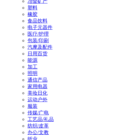
冶金矿产
塑料
橡胶
食品饮料
电子元器件
医疗/护理
包装/印刷
汽摩及配件
日用百货
能源
加工
照明
通信产品
家用电器
美妆日化
运动户外
服装
传媒/广电
工艺品/礼品
纺织/皮革
办公/文教
纸业