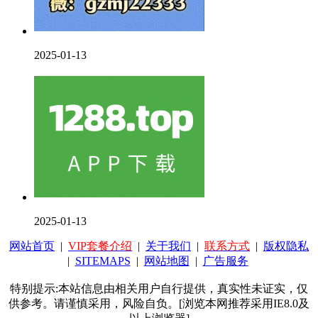
2025-01-13
2025-01-13
网站首页
|
VIP套餐介绍
|
关于我们
|
联系方式
|
版权隐私
|
SITEMAPS
|
网站地图
|
广告服务
特别提示:本站信息由相关用户自行提供，真实性未证实，仅
供参考。请谨慎采用，风险自负。[浏览本网推荐采用IE8.0及