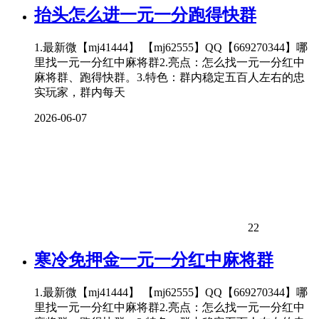
抬头怎么进一元一分跑得快群
1.最新微【mj41444】 【mj62555】QQ【669270344】哪
里找一元一分红中麻将群2.亮点：怎么找一元一分红中
麻将群、跑得快群。3.特色：群内稳定五百人左右的忠
实玩家，群内每天
2026-06-07
22
寒冷免押金一元一分红中麻将群
1.最新微【mj41444】 【mj62555】QQ【669270344】哪
里找一元一分红中麻将群2.亮点：怎么找一元一分红中