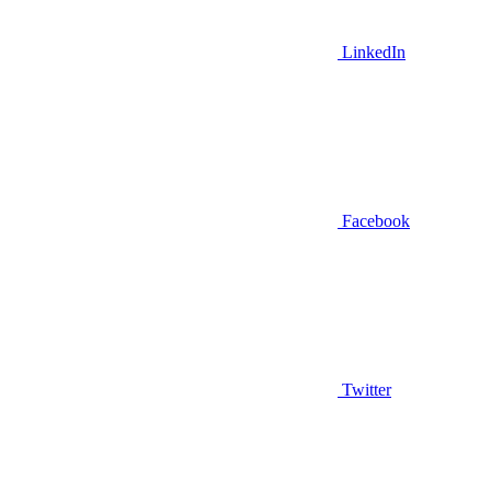
LinkedIn
Facebook
Twitter