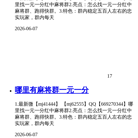
里找一元一分红中麻将群2.亮点：怎么找一元一分红中
麻将群、跑得快群。3.特色：群内稳定五百人左右的忠
实玩家，群内每天
2026-06-07
17
哪里有麻将群一元一分
1.最新微【mj41444】 【mj62555】QQ【669270344】哪
里找一元一分红中麻将群2.亮点：怎么找一元一分红中
麻将群、跑得快群。3.特色：群内稳定五百人左右的忠
实玩家，群内每天
2026-06-07