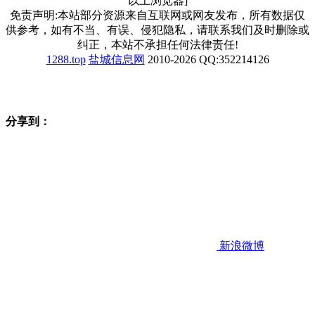
以上浏览器]
免责声明:本站部分资源来自互联网或网友发布，所有数据仅
供参考，如有不当、有误、侵犯隐私，请联系我们及时删除或
纠正，本站不承担任何法律责任!
1288.top
盐城信息网
2010-2026 QQ:352214126
分享到：
新浪微博