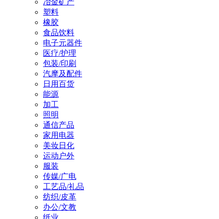
冶金矿产
塑料
橡胶
食品饮料
电子元器件
医疗/护理
包装/印刷
汽摩及配件
日用百货
能源
加工
照明
通信产品
家用电器
美妆日化
运动户外
服装
传媒/广电
工艺品/礼品
纺织/皮革
办公/文教
纸业