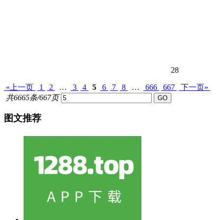
28
«上一页
1
2
…
3
4
5
6
7
8
…
666
667
下一页»
共6665条/667页
图文推荐